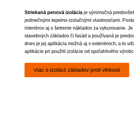
Striekaná penová izolácia
je výnimočná predovšet
jedinečnými tepelno-izolačnými vlastnosťami. Posta
interiérov aj o šetrenie nákladov za vykurovanie. J
stavebných základov či fasád a používaná je predov
dnes je jej aplikácia možná aj v exteriéroch, a to
aplikácie pri použití izolácie od spoľahlivého výrobc
Viac o izolácii základov proti vlhkosti