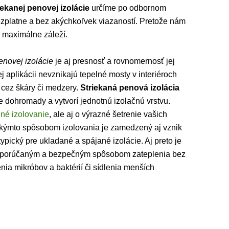
iekanej penovej izolácie
určíme po odbornom
zplatne a bez akýchkoľvek viazaností. Pretože nám
 maximálne záleží.
enovej izolácie
je aj presnosť a rovnomernosť jej
 aplikácii nevznikajú tepelné mosty v interiéroch
 cez škáry či medzery.
Striekaná penová izolácia
ie dohromady a vytvorí jednotnú izolačnú vrstvu.
lné izolovanie
, ale aj o výrazné šetrenie vašich
akýmto spôsobom izolovania je zamedzený aj vznik
typický pre ukladané a spájané izolácie. Aj preto je
porúčaným a bezpečným spôsobom zateplenia bez
nia mikróbov a baktérií či sídlenia menších