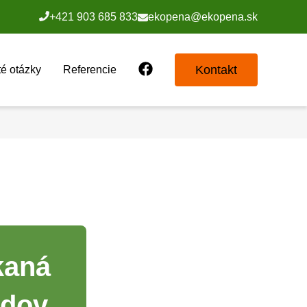
+421 903 685 833
ekopena@ekopena.sk
Kontakt
é otázky
Referencie
kaná
adov