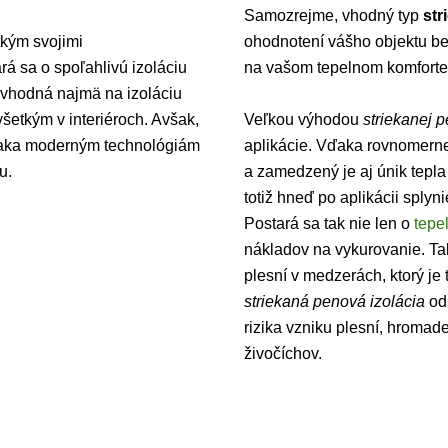
Samozrejme, vhodný typ
str
kým svojimi
ohodnotení vášho objektu be
rá sa o spoľahlivú izoláciu
na vašom tepelnom komforte
e vhodná najmä na izoláciu
šetkým v interiéroch. Avšak,
Veľkou výhodou
striekanej p
 vďaka moderným technológiám
aplikácie. Vďaka rovnomernej
u.
a zamedzený je aj únik tepla
totiž hneď po aplikácii splyn
Postará sa tak nie len o
tepe
nákladov na vykurovanie. T
plesní v medzerách, ktorý je 
striekaná penová izolácia
od
rizika vzniku plesní, hromade
živočíchov.