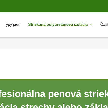
Typy pien
Striekaná polyuretánová izolácia
Čast
fesionálna penová strie
lácia strechy alebo zákl