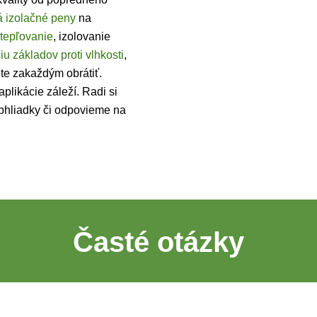
á izolačné peny
na
tepľovanie
, izolovanie
iu základov proti vlhkosti
,
ete zakaždým obrátiť.
aplikácie záleží. Radi si
bhliadky či odpovieme na
Časté otázky