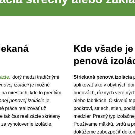
iekaná
Kde všade je
penová izolá
lácie
, ktorý medzi tradičnými
Striekaná penová izolácia
p
enovej izolácii
je možné
aplikovať ako v obytných do
i na miestach, kde to predtým
budovách, rôznych verejných
anej penovej izolácie
je
alebo fabrikách. O skvelú tep
žné práce realizovať už
podkroví, striech, stien, pod
e tak čas realizácie skrátený
medzier. Presný typ izolačne
za vyhotovenie izolácie,
Používame mäkkú, tvrdú a p
dokážeme zabezpečiť dokonal