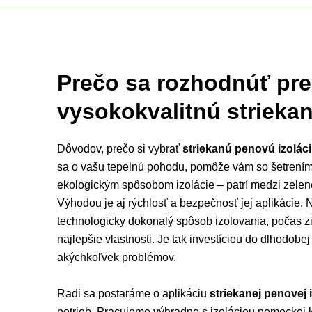
Prečo sa rozhodnúť pre
vysokokvalitnú striekan
Dôvodov, prečo si vybrať
striekanú penovú izolác
sa o vašu tepelnú pohodu, pomôže vám so šetrením 
ekologickým spôsobom izolácie – patrí medzi zelen
Výhodou je aj rýchlosť a bezpečnosť jej aplikácie.
technologicky dokonalý spôsob izolovania, počas zim
najlepšie vlastnosti. Je tak investíciou do dlhodobe
akýchkoľvek problémov.
Radi sa postaráme o aplikáciu
striekanej penovej 
potrieb. Pracujeme výhradne s izoláciou nemeckej 