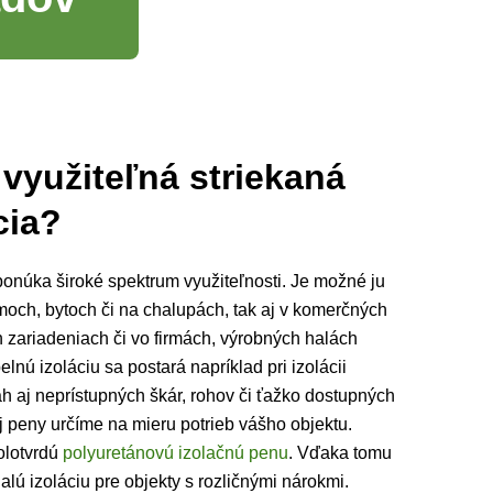
 využiteľná striekaná
cia?
onúka široké spektrum využiteľnosti. Je možné ju
moch, bytoch či na chalupách, tak aj v komerčných
 zariadeniach či vo firmách, výrobných halách
elnú izoláciu sa postará napríklad pri izolácii
láh aj neprístupných škár, rohov či ťažko dostupných
j peny určíme na mieru potrieb vášho objektu.
olotvrdú
polyuretánovú izolačnú penu
. Vďaka tomu
ú izoláciu pre objekty s rozličnými nárokmi.