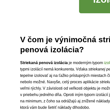
V čom je výnimočná str
penová izolácia?
Striekaná penová izolácia
je moderným typom
izo
typmi izolácií nemá konkurenta. Vďaka
striekanej p
tepelne izolovať aj na ťažko prístupných miestach č
nebolo možné. Navyše, celý proces aplikácie
striek
veľmi rýchly. V závislosti od veľkosti objektu je mo
v priebehu jedného dňa. Oproti iným typom izolácií j
na minimum, z čoho sa odrážajú aj znížené náklady 
ktorá vám bude šetriť náklady dlhodobo.