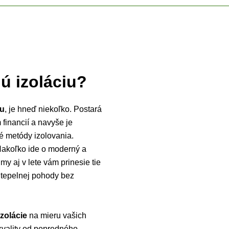
ú izoláciu?
iu
, je hneď niekoľko. Postará
financií a navyše je
é metódy izolovania.
 Nakoľko ide o moderný a
y aj v lete vám prinesie tie
j tepelnej pohody bez
izolácie
na mieru vašich
kvality od popredného